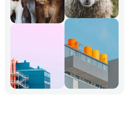
Az állattartók szagtalanítási 
specialistája.