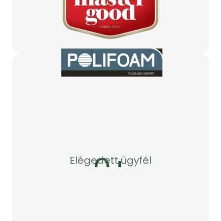
0
+
Elégedett ügyfél