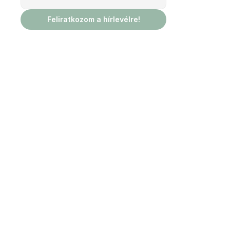
Feliratkozom a hírlevélre!
Az állattartók szagtalanítási 
specialistája.