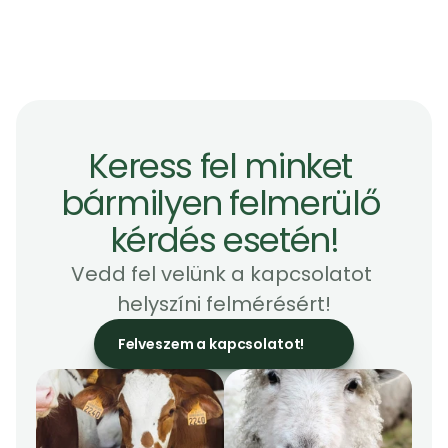
Szag
2026. aug. 5.
Miért kulcsfontosságú a 
reprezentatív szagmérés?
Keress fel minket 
bármilyen felmerülő 
kérdés esetén!
Vedd fel velünk a kapcsolatot 
helyszíni felmérésért!
Felveszem a kapcsolatot!