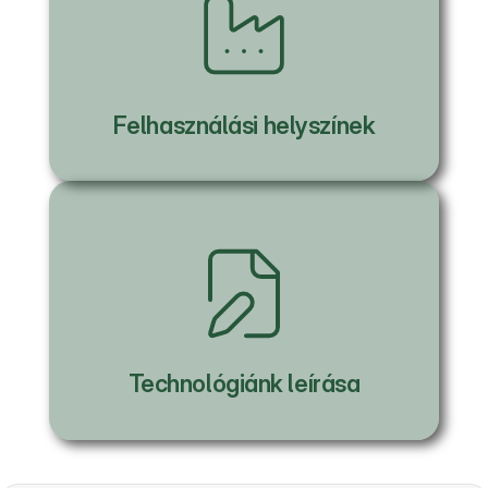
Felhasználási helyszínek
Technológiánk leírása