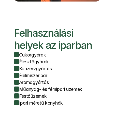
Felhasználási 
helyek az iparban
Cukorgyárak
Élesztőgyárak
Konzervgyártás
Élelmiszeripar
Aromagyártás
Műanyag- és fémipari üzemek
Festőüzemek
Ipari méretű konyhák