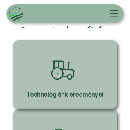
Szagtalanítás
Technológiánk eredményei