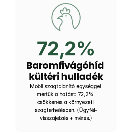
72,2%
Baromfivágóhíd 
kültéri hulladék
Mobil szagtalanító egységgel 
mértük a hatást: 72,2% 
csökkenés a környezeti 
szagterhelésben. (Ügyfél-
visszajelzés + mérés.)