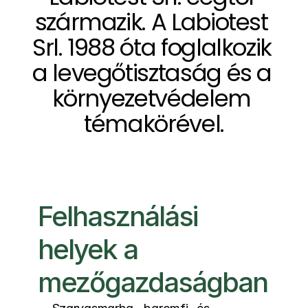
származik. A Labiotest 
(Ügyfél-esettanulmány.)
Srl. 1988 óta foglalkozik 
a levegőtisztaság és a 
környezetvédelem 
témakörével.
Felhasználási 
helyek a 
mezőgazdaságban