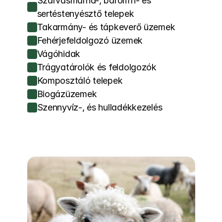
Szarvasmarha-, baromfi- és 
sertéstenyésztő telepek
Takarmány- és tápkeverő üzemek
Fehérjefeldolgozó üzemek
Vágóhidak
Trágyatárolók és feldolgozók
Komposztáló telepek
Biogázüzemek
Szennyvíz-, és hulladékkezelés