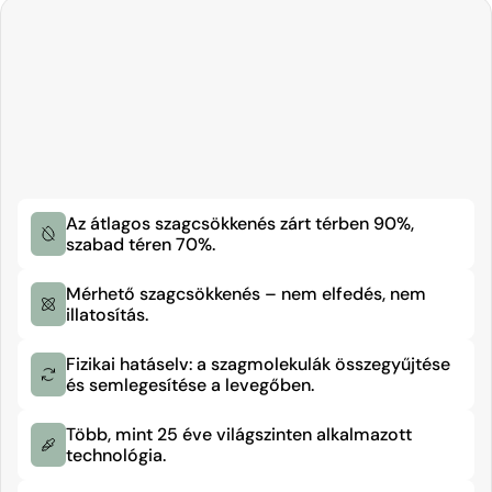
Az átlagos szagcsökkenés zárt térben 90%, 
szabad téren 70%.
Mérhető szagcsökkenés – nem elfedés, nem 
illatosítás.
Fizikai hatáselv: a szagmolekulák összegyűjtése 
Több, mint 25 éve világszinten alkalmazott 
technológia.