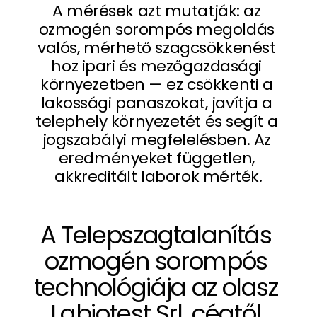
A mérések azt mutatják: az 
ozmogén sorompós megoldás 
valós, mérhető szagcsökkenést 
hoz ipari és mezőgazdasági 
környezetben — ez csökkenti a 
lakossági panaszokat, javítja a 
100%
telephely környezetét és segít a 
jogszabályi megfelelésben. Az 
eredményeket független, 
Mobil rendszer 
akkreditált laborok mérték.
trágyakihordásn
ál
A Telepszagtalanítás 
Mobil egység használatával a 
ozmogén sorompós 
trágyakihordás idején a lakossági 
technológiája az olasz 
panaszok megszűntek; több ezer 
m³ anyag mozgatása mellett nem 
Labiotest Srl. cégtől 
érkezett panasz a céghez. 