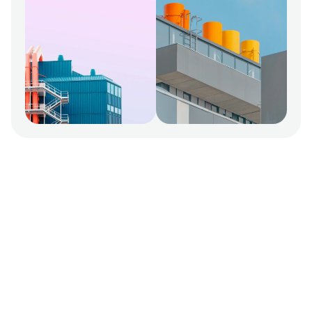
Az állattartók szagtalanítási 
specialistája.
Adatkezelési tájékoztató