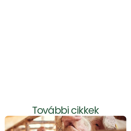
milyen szinten 
akarja kézben tartani a porkibocsátást
Pormentesítési megoldásainkkal kapcsolatban 
vedd fel velünk a kapcsolatot
!
További cikkek