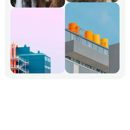
Az állattartók szagtalanítási 
specialistája.