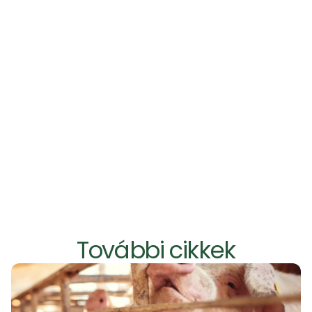
A dinamikus olfaktometria a ma ismert 
leginkább objektív és az 
összehasonlíthatóságot legjobban 
szolgáló szagmérési eljárás.
További cikkek