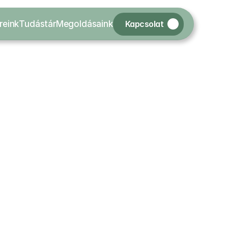
Kapcsolat
reink
Tudástár
Megoldásaink