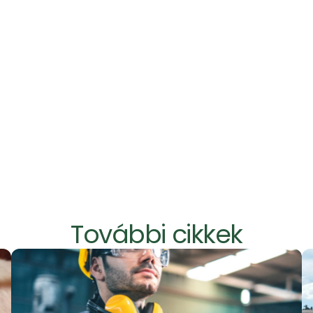
zűnt,
ocsátás a környezeti terhelés szempontjából
mben csökkent.
mérhető, dokumentálh
izhető műszaki teljesítmény
adatok
t eredményekkel
További cikkek