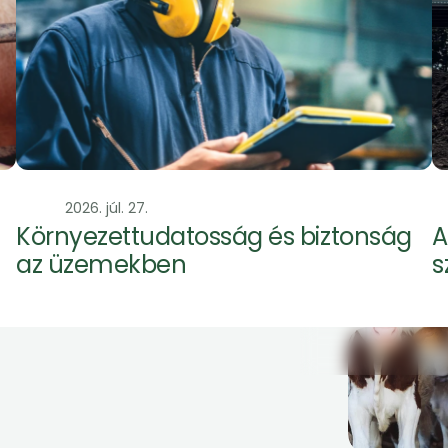
Szag
2026. júl. 27.
S
Környezettudatosság és biztonság 
A
az üzemekben 
s