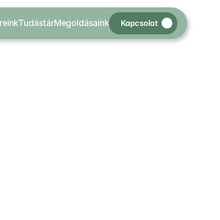
Kapcsolat
reink
Tudástár
Megoldásaink