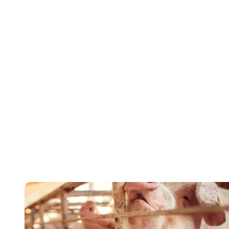
megs
a kib
érde
ellenőr
igazol