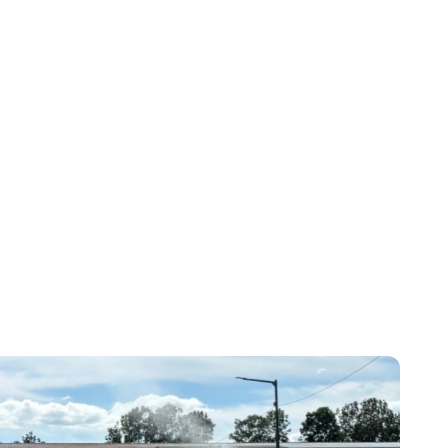
 
ató és 
kal 