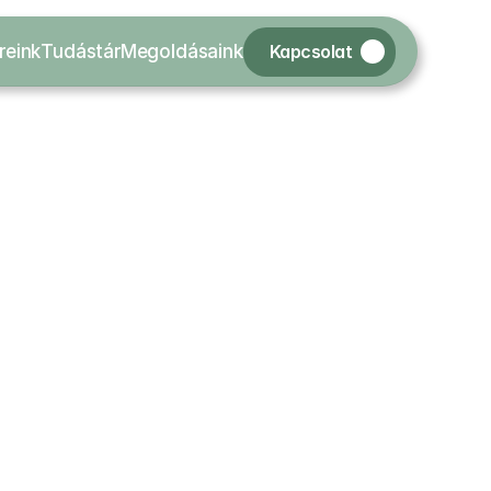
Kapcsolat
reink
Tudástár
Megoldásaink