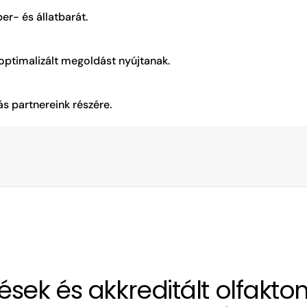
r- és állatbarát.
optimalizált megoldást nyújtanak.
 partnereink részére.
ések és akkreditált olfaktom