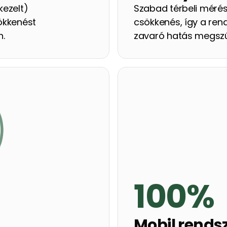
ezelt) 
Szabad térbeli mérés 
kkenést 
csökkenés, így a ren
. 
zavaró hatás megszűnt
100%
Mobil rendsz