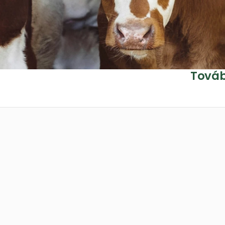
Környezetmérnököknek
Továb
Párásítás
Biztonságos, hatékony, 
környezetbarát