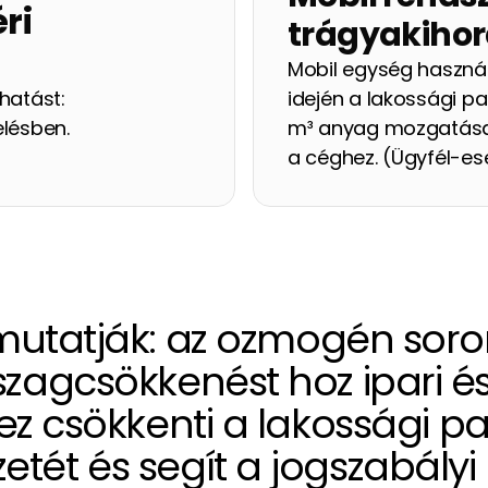
i 
trágyakiho
Mobil egység használ
atást: 
idején a lakossági p
lésben. 
m³ anyag mozgatása 
a céghez. (Ügyfél-es
mutatják: az ozmogén sor
szagcsökkenést hoz ipari 
 csökkenti a lakossági pan
etét és segít a jogszabályi