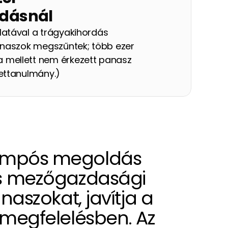
rdásnál
atával a trágyakihordás 
anaszok megszűntek; több ezer 
mellett nem érkezett panasz 
ettanulmány.)
ompós megoldás 
és mezőgazdasági 
aszokat, javítja a 
 megfelelésben. Az 