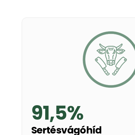
91,5%
Sertésvágóhíd