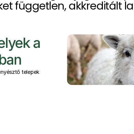
t független, akkreditált l
lyek a 
ban
enyésztő telepek