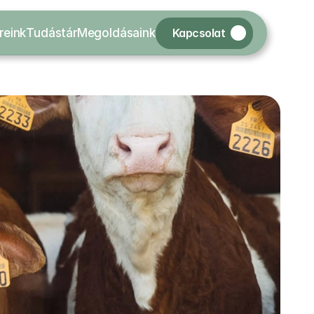
Kapcsolat
reink
Tudástár
Megoldásaink