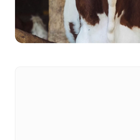
Koncentrátumok
Szagtalanítás
Biztonságos, hatékony, 
környezetbarát