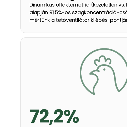
Dinamikus olfaktometria (kezeletlen vs. k
alapján 91,5%-os szagkoncentráció-csö
mértünk a tetőventilátor kilépési pontján
72,2%