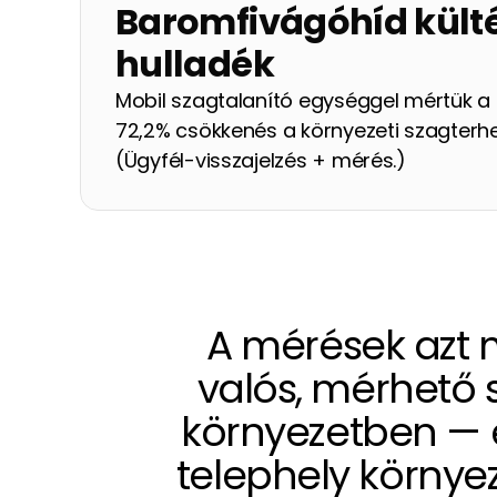
Baromfivágóhíd kültér
hulladék
Mobil szagtalanító egységgel mértük a h
72,2% csökkenés a környezeti szagterhe
(Ügyfél-visszajelzés + mérés.)
A mérések azt 
valós, mérhető 
környezetben — ez
telephely környez