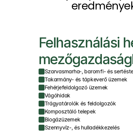
eredményeke
Felhasználási he
mezőgazdaság
Szarvasmarha-, baromfi- és sertést
Takarmány- és tápkeverő üzemek
Fehérjefeldolgozó üzemek
Vágóhidak
Trágyatárolók és feldolgozók
Komposztáló telepek
Biogázüzemek
Szennyvíz-, és hulladékkezelés