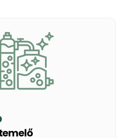
%
temelő