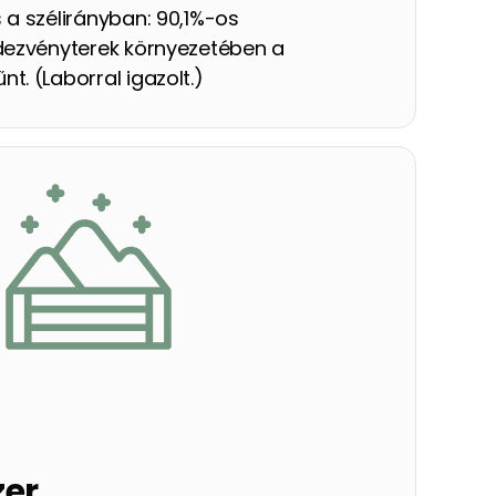
a szélirányban: 90,1%-os 
dezvényterek környezetében a 
. (Laborral igazolt.)
er 