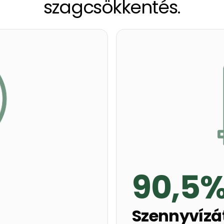
szagcsökkentés.
90,5
Szennyvízá