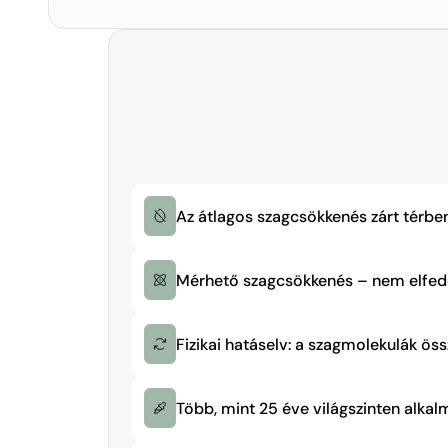
Az átlagos szagcsökkenés zárt térbe
Mérhető szagcsökkenés – nem elfedés
Több, mint 25 éve világszinten alkal