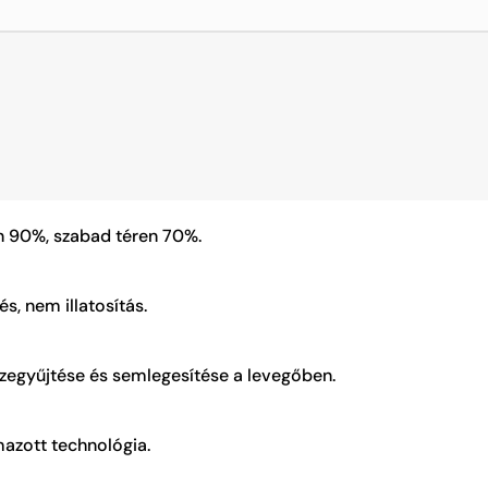
n 90%, szabad téren 70%.
, nem illatosítás.
mazott technológia.