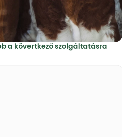
b a kövertkező szolgáltatásra
Porleválasztás
Biztonságos, hatékony, 
környezetbarát