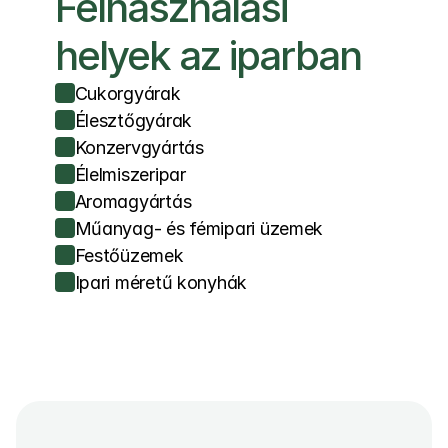
Felhasználási 
helyek az iparban
Cukorgyárak
Élesztőgyárak
Konzervgyártás
Élelmiszeripar
Aromagyártás
Műanyag- és fémipari üzemek
Festőüzemek
Ipari méretű konyhák