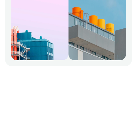
Az állattartók szagtalanítási 
specialistája.