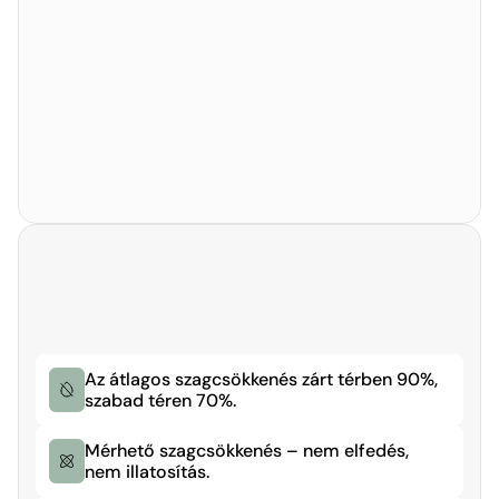
környezetbarát
Biztonságos, hatékony, 
környezetbarát
Az átlagos szagcsökkenés zárt térben 90%, 
szabad téren 70%.
Mérhető szagcsökkenés – nem elfedés, 
nem illatosítás.