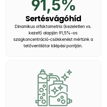
91,5%
Sertésvágóhíd
Dinamikus olfaktometria (kezeletlen vs. 
kezelt) alapján 91,5%-os 
szagkoncentráció-csökkenést mértünk a 
tetőventilátor kilépési pontján. 