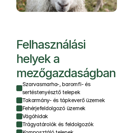
100%
Felhasználási 
helyek a 
Mobil rendszer 
mezőgazdaságban
trágyakihordásnál
Mobil egység használatával a 
Szarvasmarha-, baromfi- és 
trágyakihordás idején a lakossági 
sertéstenyésztő telepek
panaszok megszűntek; több ezer m³ 
Takarmány- és tápkeverő üzemek
anyag mozgatása mellett nem érkezett 
Fehérjefeldolgozó üzemek
panasz a céghez. (Ügyfél-
Vágóhidak
esettanulmány.)
Trágyatárolók és feldolgozók
Komposztáló telepek