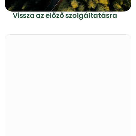
Környezetmérnököknek
Vissza az előző szolgáltatásra
Koncentrátumok
Szagtalanítás
Biztonságos, hatékony, 
környezetbarát
Biztonságos, hatékony, 